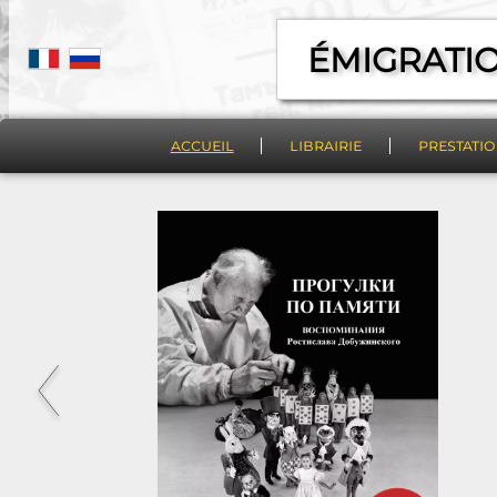
ÉMIGRATI
accueil
librairie
prestatio
livres
vidéoconfére
livres anciens et rares
visites guidées
restauration 
numérisations