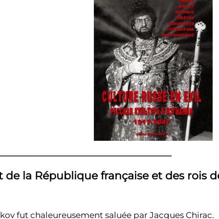
_______________________________________
t de la République française et des rois d
kov fut chaleureusement saluée par Jacques Chirac.