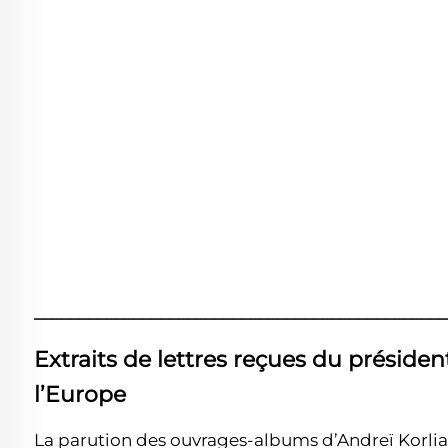
______________________________________________
Extraits de lettres reçues du présiden
l’Europe
La parution des ouvrages-albums d’Andreï Korlia