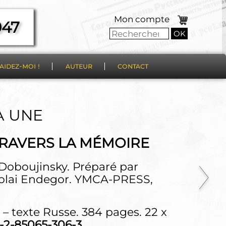
Mon compte
947
OK
aidez-moi !
auteur
contact
A UNE
RAVERS LA MÉMOIRE
 Doboujinsky. Préparé par
kolai Endegor. YMCA-PRESS,
 texte Russe. 384 pages. 22 x
-2-85065-306-3