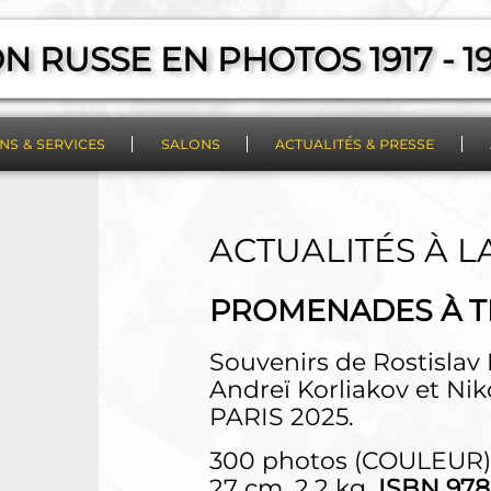
ON RUSSE EN PHOTOS
1917 - 1
ns & services
salons
actualités & presse
nces
expositions
salons
ACTUALITÉS À L
de photos
PROMENADES À T
Souvenirs de Rostislav
Andreï Korliakov et Ni
PARIS 2025.
300 photos (COULEUR) –
27 cm. 2,2 kg,
ISBN 978