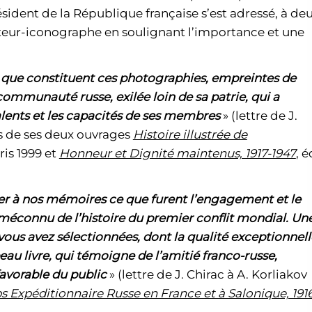
résident de la République française s’est adressé, à de
auteur-iconographe en soulignant l’importance et une
s que constituent ces photographies, empreintes de
 communauté russe, exilée loin de sa patrie, qui a
talents et les capacités de ses membres
» (lettre de J.
os de ses deux ouvrages
Histoire illustrée de
is 1999 et
Honneur et Dignité maintenus, 1917-1947
, é
er à nos mémoires ce que furent l’engagement et le
e méconnu de l’histoire du premier conflit mondial. Un
us avez sélectionnées, dont la qualité exceptionnell
eau livre, qui témoigne de l’amitié franco-russe,
favorable du public
» (lettre de J. Chirac à A. Korliakov
s Expéditionnaire Russe en France et à Salonique, 191