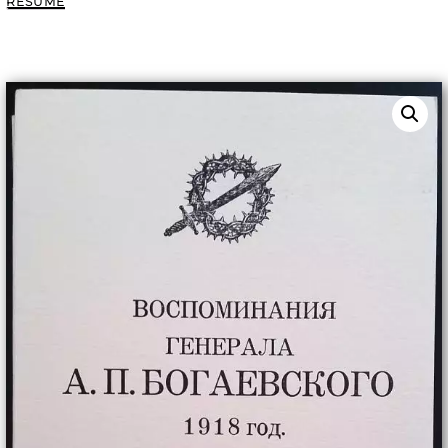
походе.
RÉSUMÉ
1918.