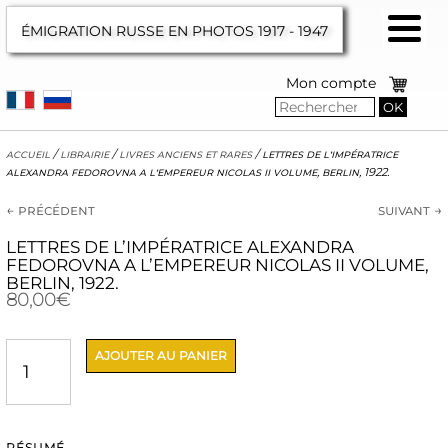
ÉMIGRATION RUSSE EN PHOTOS
1917 - 1947
Mon compte
OK
accueil
/
librairie
/
livres anciens et rares
/
lettres de l’impératrice
alexandra fedorovna a l’empereur nicolas ii volume, berlin, 1922.
← précédent
suivant →
LETTRES DE L’IMPÉRATRICE ALEXANDRA
FEDOROVNA A L’EMPEREUR NICOLAS II VOLUME,
BERLIN, 1922.
80,00
€
quantité
AJOUTER AU PANIER
de
LETTRES
DE
L'IMPÉRATRICE
ALEXANDRA
RÉSUMÉ