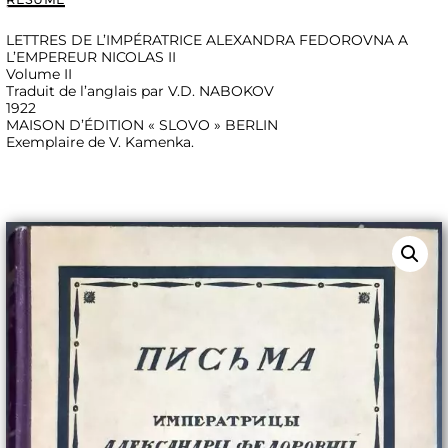
FEDOROVNA
A
L'EMPEREUR
LETTRES DE L’IMPÉRATRICE ALEXANDRA FEDOROVNA A
NICOLAS
L’EMPEREUR NICOLAS II
II
Volume II
Volume,
Traduit de l’anglais par V.D. NABOKOV
BERLIN,
1922
1922.
MAISON D’ÉDITION « SLOVO » BERLIN
Exemplaire de V. Kamenka.