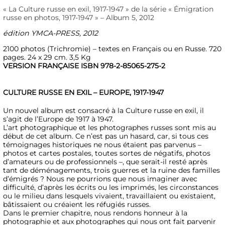
photos,
« La Culture russe en exil, 1917-1947 » de la série « Émigration
1917-
russe en photos, 1917-1947 » – Album 5, 2012
1947"
–
édition YMCA-PRESS, 2012
Album
V,
2100 photos (Trichromie) – textes en Français ou en Russe. 720
2012
pages. 24 x 29 cm. 3,5 Kg
VERSION FRANÇAISE ISBN 978-2-85065-275-2
CULTURE RUSSE EN EXIL – EUROPE, 1917-1947
Un nouvel album est consacré à la Culture russe en exil, il
s’agit de l’Europe de 1917 à 1947.
L’art photographique et les photographes russes sont mis au
début de cet album. Ce n’est pas un hasard, car, si tous ces
témoignages historiques ne nous étaient pas parvenus –
photos et cartes postales, toutes sortes de négatifs, photos
d’amateurs ou de professionnels –, que serait-il resté après
tant de déménagements, trois guerres et la ruine des familles
d’émigrés ? Nous ne pourrions que nous imaginer avec
difficulté, d’après les écrits ou les imprimés, les circonstances
ou le milieu dans lesquels vivaient, travaillaient ou existaient,
bâtissaient ou créaient les réfugiés russes.
Dans le premier chapitre, nous rendons honneur à la
photographie et aux photographes qui nous ont fait parvenir