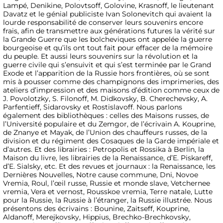
Lampé, Denikine, Polovtsoff, Golovine, Krasnoff, le lieutenant
Davatz et le génial publiciste Ivan Solonevitch qui avaient la
lourde responsabilité de conserver leurs souvenirs encore
frais, afin de transmettre aux générations futures la vérité sur
la Grande Guerre que les bolcheviques ont appelée la guerre
bourgeoise et qu’ils ont tout fait pour effacer de la mémoire
du peuple. Et aussi leurs souvenirs sur la révolution et la
guerre civile qui s’ensuivit et qui s’est terminée par le Grand
Exode et l’apparition de la Russie hors frontières, où se sont
mis à pousser comme des champignons des imprimeries, des
ateliers d’impression et des maisons d’édition comme ceux de
J. Povolotzky, S. Filonoff, M. Didkovsky, B. Cherechevsky, A.
Parfentieff, Sidarovsky et Rostislavoff. Nous parlons
également des bibliothèques : celles des Maisons russes, de
l’Université populaire et du Zemgor, de l’écrivain A. Kouprine,
de Znanye et Mayak, de l’Union des chauffeurs russes, de la
division et du régiment des Cosaques de la Garde impériale et
d’autres. Et des librairies : Petropolis et Rossika à Berlin, la
Maison du livre, les librairies de la Renaissance, d’E. Piskareff,
d’E. Sialsky, etc. Et des revues et journaux : la Renaissance, les
Dernières Nouvelles, Notre cause commune, Dni, Novoe
Vremia, Roul, l’œil russe, Russie et monde slave, Vetchernee
vremia, Vera et vernost, Rousskoe vremia, Terre natale, Lutte
pour la Russie, la Russie à l’étranger, la Russie illustrée. Nous
présentons des écrivains : Bounine, Zaitseff, Kouprine,
Aldanoff, Merejkovsky, Hippius, Brechko-Brechkovsky,