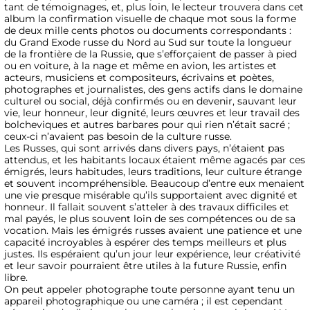
tant de témoignages, et, plus loin, le lecteur trouvera dans cet
album la confirmation visuelle de chaque mot sous la forme
de deux mille cents photos ou documents correspondants :
du Grand Exode russe du Nord au Sud sur toute la longueur
de la frontière de la Russie, que s’efforçaient de passer à pied
ou en voiture, à la nage et même en avion, les artistes et
acteurs, musiciens et compositeurs, écrivains et poètes,
photographes et journalistes, des gens actifs dans le domaine
culturel ou social, déjà confirmés ou en devenir, sauvant leur
vie, leur honneur, leur dignité, leurs œuvres et leur travail des
bolcheviques et autres barbares pour qui rien n’était sacré ;
ceux-ci n’avaient pas besoin de la culture russe.
Les Russes, qui sont arrivés dans divers pays, n’étaient pas
attendus, et les habitants locaux étaient même agacés par ces
émigrés, leurs habitudes, leurs traditions, leur culture étrange
et souvent incompréhensible. Beaucoup d’entre eux menaient
une vie presque misérable qu’ils supportaient avec dignité et
honneur. Il fallait souvent s’atteler à des travaux difficiles et
mal payés, le plus souvent loin de ses compétences ou de sa
vocation. Mais les émigrés russes avaient une patience et une
capacité incroyables à espérer des temps meilleurs et plus
justes. Ils espéraient qu’un jour leur expérience, leur créativité
et leur savoir pourraient être utiles à la future Russie, enfin
libre.
On peut appeler photographe toute personne ayant tenu un
appareil photographique ou une caméra ; il est cependant