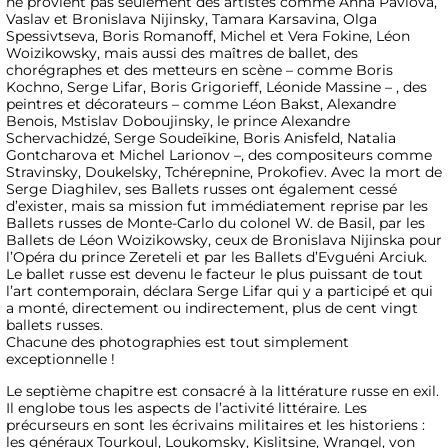
ne provient pas seulement des artistes comme Anna Pavlova,
Vaslav et Bronislava Nijinsky, Tamara Karsavina, Olga
Spessivtseva, Boris Romanoff, Michel et Vera Fokine, Léon
Woizikowsky, mais aussi des maîtres de ballet, des
chorégraphes et des metteurs en scène – comme Boris
Kochno, Serge Lifar, Boris Grigorieff, Léonide Massine – , des
peintres et décorateurs – comme Léon Bakst, Alexandre
Benois, Mstislav Doboujinsky, le prince Alexandre
Schervachidzé, Serge Soudeïkine, Boris Anisfeld, Natalia
Gontcharova et Michel Larionov –, des compositeurs comme
Stravinsky, Doukelsky, Tchérepnine, Prokofiev. Avec la mort de
Serge Diaghilev, ses Ballets russes ont également cessé
d’exister, mais sa mission fut immédiatement reprise par les
Ballets russes de Monte-Carlo du colonel W. de Basil, par les
Ballets de Léon Woizikowsky, ceux de Bronislava Nijinska pour
l’Opéra du prince Zereteli et par les Ballets d’Evguéni Arciuk.
Le ballet russe est devenu le facteur le plus puissant de tout
l’art contemporain, déclara Serge Lifar qui y a participé et qui
a monté, directement ou indirectement, plus de cent vingt
ballets russes.
Chacune des photographies est tout simplement
exceptionnelle !
Le septième chapitre est consacré à la littérature russe en exil.
Il englobe tous les aspects de l’activité littéraire. Les
précurseurs en sont les écrivains militaires et les historiens :
les généraux Tourkoul, Loukomsky, Kislitsine, Wrangel, von