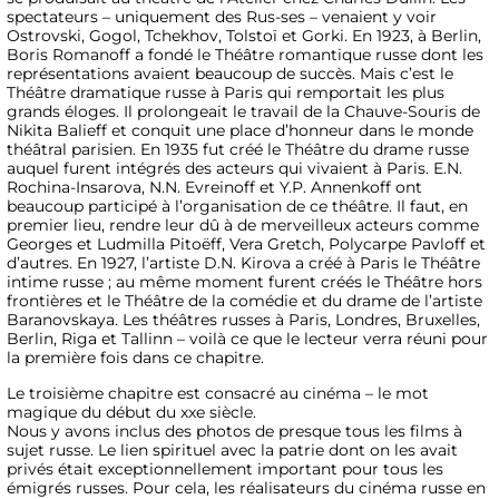
spectateurs – uniquement des Rus-ses – venaient y voir
Ostrovski, Gogol, Tchekhov, Tolstoï et Gorki. En 1923, à Berlin,
Boris Romanoff a fondé le Théâtre romantique russe dont les
représentations avaient beaucoup de succès. Mais c’est le
Théâtre dramatique russe à Paris qui remportait les plus
grands éloges. Il prolongeait le travail de la Chauve-Souris de
Nikita Balieff et conquit une place d’honneur dans le monde
théâtral parisien. En 1935 fut créé le Théâtre du drame russe
auquel furent intégrés des acteurs qui vivaient à Paris. E.N.
Rochina-Insarova, N.N. Evreinoff et Y.P. Annenkoff ont
beaucoup participé à l’organisation de ce théâtre. Il faut, en
premier lieu, rendre leur dû à de merveilleux acteurs comme
Georges et Ludmilla Pitoëff, Vera Gretch, Polycarpe Pavloff et
d’autres. En 1927, l’artiste D.N. Kirova a créé à Paris le Théâtre
intime russe ; au même moment furent créés le Théâtre hors
frontières et le Théâtre de la comédie et du drame de l’artiste
Baranovskaya. Les théâtres russes à Paris, Londres, Bruxelles,
Berlin, Riga et Tallinn – voilà ce que le lecteur verra réuni pour
la première fois dans ce chapitre.
Le troisième chapitre est consacré au cinéma – le mot
magique du début du xxe siècle.
Nous y avons inclus des photos de presque tous les films à
sujet russe. Le lien spirituel avec la patrie dont on les avait
privés était exceptionnellement important pour tous les
émigrés russes. Pour cela, les réalisateurs du cinéma russe en