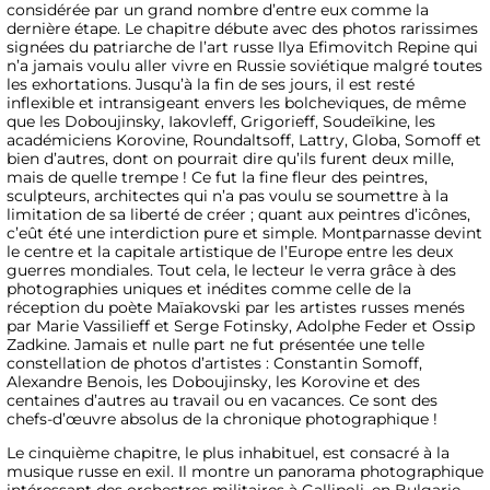
considérée par un grand nombre d’entre eux comme la
dernière étape. Le chapitre débute avec des photos rarissimes
signées du patriarche de l’art russe Ilya Efimovitch Repine qui
n’a jamais voulu aller vivre en Russie soviétique malgré toutes
les exhortations. Jusqu’à la fin de ses jours, il est resté
inflexible et intransigeant envers les bolcheviques, de même
que les Doboujinsky, Iakovleff, Grigorieff, Soudeïkine, les
académiciens Korovine, Roundaltsoff, Lattry, Globa, Somoff et
bien d’autres, dont on pourrait dire qu’ils furent deux mille,
mais de quelle trempe ! Ce fut la fine fleur des peintres,
sculpteurs, architectes qui n’a pas voulu se soumettre à la
limitation de sa liberté de créer ; quant aux peintres d’icônes,
c’eût été une interdiction pure et simple. Montparnasse devint
le centre et la capitale artistique de l’Europe entre les deux
guerres mondiales. Tout cela, le lecteur le verra grâce à des
photographies uniques et inédites comme celle de la
réception du poète Maïakovski par les artistes russes menés
par Marie Vassilieff et Serge Fotinsky, Adolphe Feder et Ossip
Zadkine. Jamais et nulle part ne fut présentée une telle
constellation de photos d’artistes : Constantin Somoff,
Alexandre Benois, les Doboujinsky, les Korovine et des
centaines d’autres au travail ou en vacances. Ce sont des
chefs-d’œuvre absolus de la chronique photographique !
Le cinquième chapitre, le plus inhabituel, est consacré à la
musique russe en exil. Il montre un panorama photographique