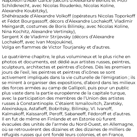
Napoléon d’Abel Gance (décors d’Alexandre Benois et Piotr
Schildknecht, avec Nicolas Roudenko, Nicolas Koline,
Alexandre Koubitzky),
Shéhérazade d’Alexandre Volkoff (opérateurs Nicolas Toporkoff
et Fédot Bourgassoff, décors d’Alexandre Lochakoff, Vladimir
Meingardt, costumes de Boris Bilinsky, avec Nicolas Koline,
Nina Kochitz, Alexandre Vertinsky),
Sergent X de Vladimir Strijevsky (décors d’Alexandre
Lochakoff, avec Ivan Mosjoukine),
Volga en flammes de Victor Tourjansky et d’autres.
Le quatrième chapitre, le plus volumineux et le plus riche en
photos et documents, est dédié aux artistes russes, peintres,
sculpteurs, architectes et peintres d’icônes. Dès les premiers
jours de l’exil, les peintres et peintres d’icônes se sont
activement impliqués dans la vie culturelle de l’émigration ; ils
se mirent à organiser des expositions, d’abord dans les milieux
des forces armées au camp de Gallipoli, puis pour un public
plus vaste dans la partie européenne de la capitale turque,
avec la participation des membres de l’Union des artistes
russes à Constantinople. C’étaient Ismaïlovitch, Zaretsky,
Alexinskaya, Astafieff, Bobritsky, Bilinsky, Vl. Ivanoff,
Kalmakoff, Kaïssaroff, Peroff, Sabaneeff, Fédoroff et d’autres.
Il en fut de même en Finlande et en Estonie où furent
évacuées des unités de l’armée du Nord-Ouest, en Allemagne,
où se retrouvèrent des dizaines et des dizaines de milliers de
réfugiés russes qui ont fondé leurs colonies, et en France,