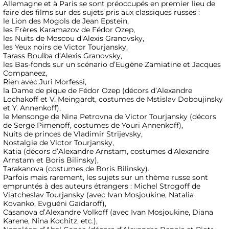
Allemagne et à Paris se sont préoccupés en premier lieu de
faire des films sur des sujets pris aux classiques russes :
le Lion des Mogols de Jean Epstein,
les Frères Karamazov de Fédor Ozep,
les Nuits de Moscou d’Alexis Granovsky,
les Yeux noirs de Victor Tourjansky,
Tarass Boulba d’Alexis Granovsky,
les Bas-fonds sur un scénario d’Eugène Zamiatine et Jacques
Companeez,
Rien avec Juri Morfessi,
la Dame de pique de Fédor Ozep (décors d’Alexandre
Lochakoff et V. Meingardt, costumes de Mstislav Doboujinsky
et Y. Annenkoff),
le Mensonge de Nina Petrovna de Victor Tourjansky (décors
de Serge Pimenoff, costumes de Youri Annenkoff),
Nuits de princes de Vladimir Strijevsky,
Nostalgie de Victor Tourjansky,
Katia (décors d’Alexandre Arnstam, costumes d’Alexandre
Arnstam et Boris Bilinsky),
Tarakanova (costumes de Boris Bilinsky).
Parfois mais rarement, les sujets sur un thème russe sont
empruntés à des auteurs étrangers : Michel Strogoff de
Viatcheslav Tourjansky (avec Ivan Mosjoukine, Natalia
Kovanko, Evguéni Gaïdaroff),
Casanova d’Alexandre Volkoff (avec Ivan Mosjoukine, Diana
Karene, Nina Kochitz, etc.),