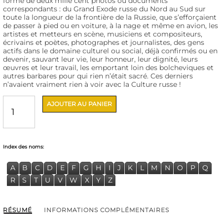
forme de deux mille cent photos ou documents
correspondants : du Grand Exode russe du Nord au Sud sur
toute la longueur de la frontière de la Russie, que s’efforçaient
de passer à pied ou en voiture, à la nage et même en avion, les
artistes et metteurs en scène, musiciens et compositeurs,
écrivains et poètes, photographes et journalistes, des gens
actifs dans le domaine culturel ou social, déjà confirmés ou en
devenir, sauvant leur vie, leur honneur, leur dignité, leurs
œuvres et leur travail, les emportant loin des bolcheviques et
autres barbares pour qui rien n’était sacré. Ces derniers
n’avaient vraiment rien à voir avec la Culture russe !
quantité
AJOUTER AU PANIER
de
"La
Culture
russe
en
Index des noms:
exil,
1917-
1947"
A
B
C
D
E
F
G
H
I
J
K
L
M
N
O
P
Q
de
R
S
T
U
V
W
X
Y
Z
la
série
"Émigration
russe
RÉSUMÉ
INFORMATIONS COMPLÉMENTAIRES
en