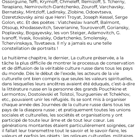
Ossorguine, Teffi, Krymoff, Chmeleff, Remizoff, S. Tcherny,
Terapiano, Nemirovitch-Dantchenko, Zouroff, Varchavsky,
Bernatsky, Mintzloff, Ladinsky, Zlobine, Odoevtseva,
Ozeretzkovsky ainsi que Henri Troyat, Joseph Kessel, Serge
Golon, etc. Et des poètes : Viatcheslav Ivanoff, Balmont,
Otsoup, Khodassevitch, Severianine, Touroveroff, Goriansky,
Poplavsky, Bogayevsky, les von Steiger, Adamovitch, G.
Ivanoff, Yvask, Ilovaïsky, Odartchenko, Smolensky,
Tchervinskaya, Tsvetaeva. Il n’y a jamais eu une telle
constellation de portraits !
Le huitième chapitre, le dernier, La culture préservée, a la
tâche la plus difficile de montrer le processus de conservation
et de diffusion de la véritable culture russe dans tous les pays
du monde. Dès le début de l’exode, les acteurs de la vie
culturelle ont bien compris que seules les valeurs spirituelles,
dans lesquelles leurs ancêtres avaient été éduqués, c’est-à-dire
la littérature russe en la personne des grands Pouchkine et
Lermontov, Dostoïevski et Tolstoï, Tourgueniev et Tchekhov,
etc., pouvaient unir les réfugiés. Ils se sont mis à organiser
chaque année des Journées de la culture russe dans tous les
pays de la diaspora russe ; et pratiquement toutes les unions
sociales et culturelles, les sociétés et organisations y ont
participé de toute leur âme et de tout leur cœur. Les
générations montantes étaient particulièrement soignées, car
il fallait leur transmettre tout le savoir et le savoir-faire, les
valeurs et parfois les objets : les reliques culturelles, militaires,