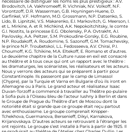
nécessaire de distinguer les noms les plus prestigieux : A.V.
Brodovitch, I.A. Vakhromeeff, R. Vichniak, N.V. Volkoff, N.F.
Vorontzoff, D.R. Wasserman, G.B. Hoyningen-Huene, D.
Garfinkel, V.F. Hofmann, M.O. Grossmann, N.P. Datsenko, S.
Lido, B. Lipnitzki, V.S. Makarenko, E.I. Markovitch, G. Meerson, I.
et L. Mirkine, A. et R. Michkind, A.K. Nepokoïtchitsky, le comte
G.I. Nostits, la princesse E.G. Obolensky, P.A. Ovtrakht, A.I.
Pavlovsky, A.A. Peltzer, S.M. Prokoudine-Gorsky, E.G. Roubine,
N.P. Roudakoff, A. Roudomine, S. Sazonoff, G.M. Tomachevsky,
le prince N.P. Troubetskoï, L.L. Fedosseeva, A.V. Chiraï, P.I.
Choumoff, K.G. Tchikine, M.A. Eltekoff, E. Romano et d’autres.
Le deuxième chapitre de la Culture russe en exil est consacré
au théâtre et à tous ceux qui ont un rapport avec le théâtre :
les dramaturges, les scénaristes, les réalisateurs et les acteurs.
Nous y verrons des acteurs qui se préparent à partir pour
Constantinople. Ils passeront par le camp de Limassol
(Chypre), par la Turquie et Varna en Bulgarie d’où ils iront en
Allemagne ou à Paris. Le grand acteur et réalisateur Isaac
Duvan-Torzoff a commencé à travailler au Théâtre po-pulaire
à Sofia puis à l’Oiseau bleu de l’acteur Iushny à Berlin et dans
le Groupe de Prague du Théâtre d’art de Moscou dont la
notoriété était si grande que ce groupe était reçu partout
avec enthousiasme. Le groupe comprenait Knipper-
Tchekhova, Guermanova, Bersenieff, Dikyi, Karnakova,
Krijanovskaya. D’autres acteurs se retrouvant à l’étranger les
ont rejoints. Le groupe s’est installé à Paris à partir de 1925. Il
se produisait au théâtre de l’Atelier chez Charles Dullin. Les