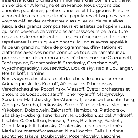
intéressant des orchestres militaires à Gallipoli, en Bulgarie,
en Serbie, en Allemagne et en France. Nous voyons des
chorales populaires, professionnelles et liturgiques. Ensuite
viennent les chanteurs d’opéra, populaires et tziganes. Nous
voyons défiler des orchestres classiques ou de balalaïkas
jusqu’à des grands compositeurs et artistes de l’opéra russe,
qui sont devenus de véritables ambassadeurs de la culture
russe dans le monde entier. Il est extrêmement difficile de
représenter la musique en photos. Ici, nous avons appelé à
l’aide un grand nombre de programmes, d’invitations et
d’affiches avec des noms connus de tous, de l’amateur au
professionnel, de compositeurs célèbres comme Glazounoff,
Tchérepnine, Rachmaninoff, Stravinsky, Gretchaninoff,
Wyschnegradsky, Koussevitzky, Doukelsky, Nadia Boulanger,
Boutnikoff, Liamine.
Nous voyons des chorales et des chefs de chœur comme
Arkhanguelski, les Kedroff, Afonsky, les Tcherkassky,
Verechtchaguine, Potorjinsky, Vlassoff, Evetz ; orchestres et
chœurs de Cosaques : Jaroff, Tchernoyaroff, Gladyrevsky,
Scriabine, Maltchevsky, Ter-Abramoff, le duc de Leuchtenberg,
Georges Strecha, Ledkovsky, Sokoloff ; musiciens : Medtner,
Yakobson, Dobrowein, Zakharoff, Hambourg, Piatigorsky,
Skalskaya-Osberg, Tenenbaum, N. Codolban, Zaïdel, Andreeff,
Lischke, C. Codolban, Hansen, Press, Brailovsky, Boskoff,
Orloff, Magaloff, Labinsky, Obolensky ; chanteurs d’opéra :
Maria Kouznetsoff-Massenet, Nina Kochitz, Félia Litvinne,
Lechtchetitskaya, Doubrovsky, Pozemkovsky, Lapchine,