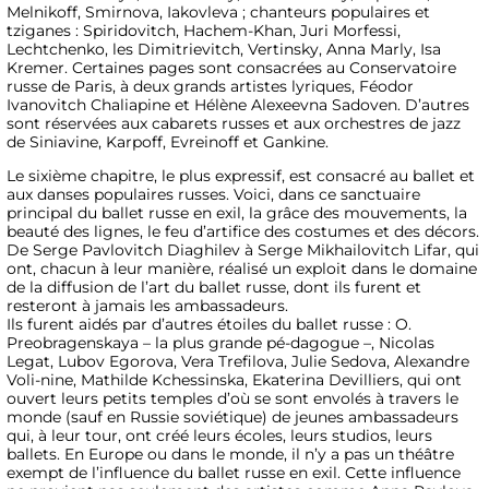
Melnikoff, Smirnova, Iakovleva ; chanteurs populaires et
tziganes : Spiridovitch, Hachem-Khan, Juri Morfessi,
Lechtchenko, les Dimitrievitch, Vertinsky, Anna Marly, Isa
Kremer. Certaines pages sont consacrées au Conservatoire
russe de Paris, à deux grands artistes lyriques, Féodor
Ivanovitch Chaliapine et Hélène Alexeevna Sadoven. D’autres
sont réservées aux cabarets russes et aux orchestres de jazz
de Siniavine, Karpoff, Evreinoff et Gankine.
Le sixième chapitre, le plus expressif, est consacré au ballet et
aux danses populaires russes. Voici, dans ce sanctuaire
principal du ballet russe en exil, la grâce des mouvements, la
beauté des lignes, le feu d’artifice des costumes et des décors.
De Serge Pavlovitch Diaghilev à Serge Mikhailovitch Lifar, qui
ont, chacun à leur manière, réalisé un exploit dans le domaine
de la diffusion de l’art du ballet russe, dont ils furent et
resteront à jamais les ambassadeurs.
Ils furent aidés par d’autres étoiles du ballet russe : O.
Preobragenskaya – la plus grande pé-dagogue –, Nicolas
Legat, Lubov Egorova, Vera Trefilova, Julie Sedova, Alexandre
Voli-nine, Mathilde Kchessinska, Ekaterina Devilliers, qui ont
ouvert leurs petits temples d’où se sont envolés à travers le
monde (sauf en Russie soviétique) de jeunes ambassadeurs
qui, à leur tour, ont créé leurs écoles, leurs studios, leurs
ballets. En Europe ou dans le monde, il n’y a pas un théâtre
exempt de l’influence du ballet russe en exil. Cette influence